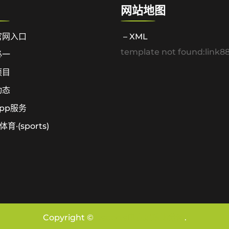
网站地图
官网入口
– XML
template not found:link8
必一
项目
动态
pp服务
育·(sports)
Copyright ©
bsports电竞足球比分网
.