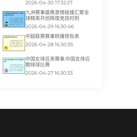
2026-04-30 17:32:27
九洲赛事盛典激情碰撞汇聚全
球精英共创辉煌竞技时刻
2026-04-29 16:30:46
中超联赛赛事转播预告表
2026-04-28 16:30:35
中国女排近来赛事;中国女排近
期排球比赛
2026-04-27 16:30:33