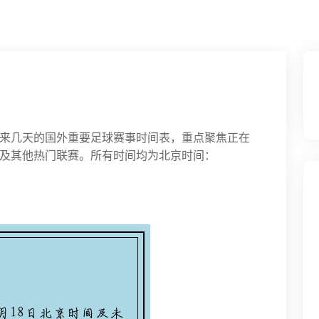
及未来几天的国外重要足球赛事时间表，重点聚焦正在
及其他热门联赛。所有时间均为北京时间：