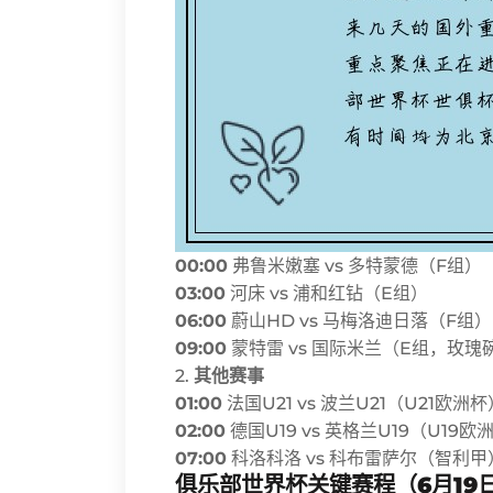
00:00
弗鲁米嫩塞 vs 多特蒙德（F组）
03:00
河床 vs 浦和红钻（E组）
06:00
蔚山HD vs 马梅洛迪日落（F组）
09:00
蒙特雷 vs 国际米兰（E组，玫瑰
2.
其他赛事
01:00
法国U21 vs 波兰U21（U21欧洲杯
02:00
德国U19 vs 英格兰U19（U19欧
07:00
科洛科洛 vs 科布雷萨尔（智利甲
俱乐部世界杯关键赛程（6月19日