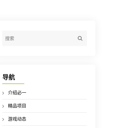
导航
介绍必一
精品项目
游戏动态