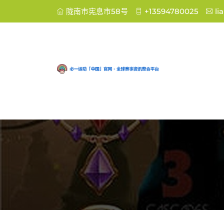
陇南市宪息市58号
+13594780025
li