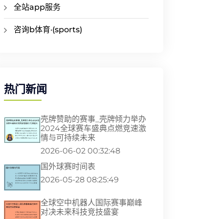
全站app服务
咨询b体育·(sports)
热门新闻
壳牌赞助的赛事_壳牌倾力举办
2024全球赛车盛典点燃竞速激
情与可持续未来
2026-06-02 00:32:48
国外球赛时间表
2026-05-28 08:25:49
全球空中机器人国际赛事巅峰
对决未来科技竞技盛宴