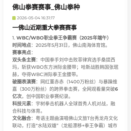
佛山拳赛赛事_佛山拳种
2026-05-04 16:31:17
一佛山近期重大拳赛赛事
1.
WBC/WBO职业拳王争霸赛（2025年端午）
时间地点
：2025年5月31日，佛山南海体育馆。
赛事亮点
：
双头条主赛
：中国拳手刘中击败菲律宾选手桑提西
玛，斩获WBO东方洲际金腰带；哈斯战胜韩国张珉
赫，夺得WBC洲际拳王金腰带。
破圈表演赛
：网红董赤赤（1400万粉丝）与暴躁维
嘉（300万粉丝）的跨界拳击赛，全网观看量突破
6
亿次
，创中国职业拳赛纪录。
科技元素
：宇树拳击机器人全球首秀人机对战，融
合科技与体育。
文化融合
：粤语主题曲演唱佛山文旅T台秀龙舟文化
联动，打造“水陆双雄”（龙船漂移+拳王争霸）城市