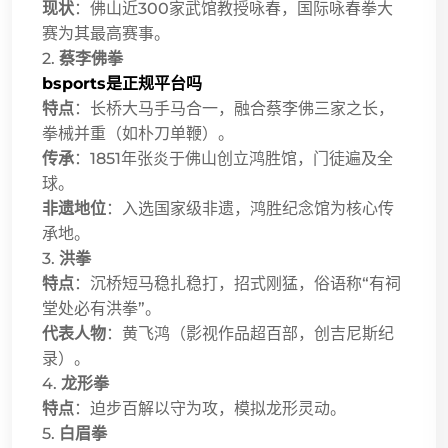
现状
：佛山近300家武馆教授咏春，国际咏春拳大
赛为其最高赛事。
2.
蔡李佛拳
bsports是正规平台吗
特点
：长桥大马手马合一，融合蔡李佛三家之长，
拳械并重（如朴刀单鞭）。
传承
：1851年张炎于佛山创立鸿胜馆，门徒遍及全
球。
非遗地位
：入选国家级非遗，鸿胜纪念馆为核心传
承地。
3.
洪拳
特点
：沉桥短马稳扎稳打，招式刚猛，俗语称“有祠
堂处必有洪拳”。
代表人物
：黄飞鸿（影视作品超百部，创吉尼斯纪
录）。
4.
龙形拳
特点
：迫步百解以守为攻，模拟龙形灵动。
5.
白眉拳