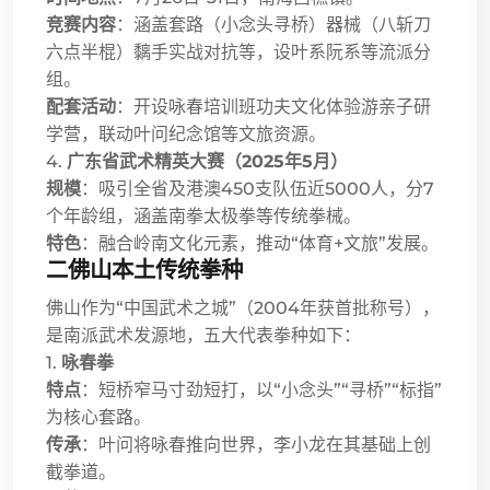
竞赛内容
：涵盖套路（小念头寻桥）器械（八斩刀
六点半棍）黐手实战对抗等，设叶系阮系等流派分
组。
配套活动
：开设咏春培训班功夫文化体验游亲子研
学营，联动叶问纪念馆等文旅资源。
4.
广东省武术精英大赛（2025年5月）
规模
：吸引全省及港澳450支队伍近5000人，分7
个年龄组，涵盖南拳太极拳等传统拳械。
特色
：融合岭南文化元素，推动“体育+文旅”发展。
二佛山本土传统拳种
佛山作为“中国武术之城”️（2004年获首批称号），
是南派武术发源地，五大代表拳种如下：
1.
咏春拳
特点
：短桥窄马寸劲短打，以“小念头”“寻桥”“标指”
为核心套路。
传承
：叶问将咏春推向世界，李小龙在其基础上创
截拳道。